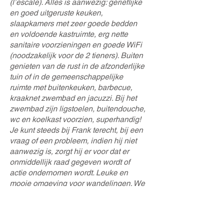
(l’escale). Alles is aanwezig: gerieflijke
en goed uitgeruste keuken,
slaapkamers met zeer goede bedden
en voldoende kastruimte, erg nette
sanitaire voorzieningen en goede WiFi
(noodzakelijk voor de 2 tieners). Buiten
genieten van de rust in de afzonderlijke
tuin of in de gemeenschappelijke
ruimte met buitenkeuken, barbecue,
kraaknet zwembad en jacuzzi. Bij het
zwembad zijn ligstoelen, buitendouche,
wc en koelkast voorzien, superhandig!
Je kunt steeds bij Frank terecht, bij een
vraag of een probleem, indien hij niet
aanwezig is, zorgt hij er voor dat er
onmiddellijk raad gegeven wordt of
actie ondernomen wordt. Leuke en
mooie omgeving voor wandelingen. We
hadden het niet beter kunnen treffen!
Dank je wel Frank!