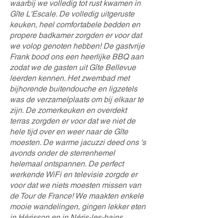
waarbij we volledig tot rust kwamen in
Gîte L'Escale. De volledig uitgeruste
keuken, heel comfortabele bedden en
propere badkamer zorgden er voor dat
we volop genoten hebben! De gastvrije
Frank bood ons een heerlijke BBQ aan
zodat we de gasten uit Gîte Bellevue
leerden kennen. Het zwembad met
bijhorende buitendouche en ligzetels
was de verzamelplaats om bij elkaar te
zijn. De zomerkeuken en overdekt
terras zorgden er voor dat we niet de
hele tijd over en weer naar de Gîte
moesten. De warme jacuzzi deed ons 's
avonds onder de sterrenhemel
helemaal ontspannen. De perfect
werkende WiFi en televisie zorgde er
voor dat we niets moesten missen van
de Tour de France! We maakten enkele
mooie wandelingen, gingen lekker eten
in Hérisson en in Néris-les-bains,