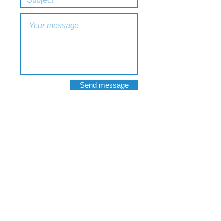
Send message
Holiday Homes Rummens
Frank Rummens
Roode Roosstraat 9 bus 2.03
3500 Hasselt
Belgium